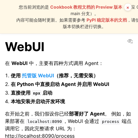
您当前浏览的是
Cookbook 教程文档的 Preview 版本
（对应 G
×
main 分支）。
AgentScope
内容可能会随时更新。如果需要参考
PyPI 稳定版本的文档
，请
Runtime
版本切换栏进行切换。
Vi
WebUI
在
WebUI
中，主要有四种方式调用 Agent：
使用
托管版 WebUI
（推荐，无需安装）
在 Python 中直接启动 Agent 并启用 WebUI
直接使用
启动
npx
本地安装并启动开发环境
在开始之前，我们假设你已经
部署好了 Agent
。 例如，如
果部署在
，WebUI 会通过
端点
localhost:8090
process
调用它，因此完整请求 URL 为：
http://localhost:8090/process