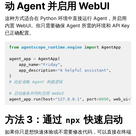
动 Agent 并启用 WebUI
这种方式适合在 Python 环境中直接运行 Agent，并启用
内置 WebUI。你只需要确保 Agent 所需的环境和 API Key
已正确配置。
from
agentscope_runtime.engine
import
AgentApp
agent_app
=
AgentApp
(
app_name
=
"Friday"
,
app_description
=
"A helpful assistant"
,
)
# 此处省略 Agent 构建逻辑
# 启动服务并同时启用 WebUI
agent_app
.
run
(
host
=
"127.0.0.1"
,
port
=
8090
,
web_ui
=
Tr
方法 3：通过
快速启动
npx
如果你只是想快速体验或不需要修改代码，可以直接在终端